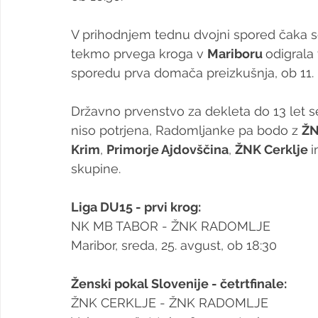
V prihodnjem tednu dvojni spored čaka s
tekmo prvega kroga v 
Mariboru 
odigrala 
sporedu prva domača preizkušnja, ob 11. 
Državno prvenstvo za dekleta do 13 let se 
niso potrjena, Radomljanke pa bodo z 
ŽN
Krim
, 
Primorje Ajdovščina
, 
ŽNK Cerklje 
i
skupine. 
Liga DU15 - prvi krog:
NK MB TABOR - ŽNK RADOMLJE
Maribor, sreda, 25. avgust, ob 18:30
Ženski pokal Slovenije - četrtfinale:
ŽNK CERKLJE - ŽNK RADOMLJE