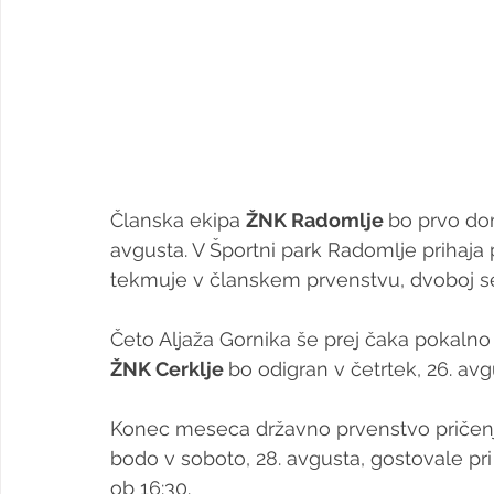
Članska ekipa 
ŽNK Radomlje 
bo prvo do
avgusta. V Športni park Radomlje prihaja p
tekmuje v članskem prvenstvu, dvoboj se b
Četo Aljaža Gornika še prej čaka pokalno
ŽNK Cerklje 
bo odigran v četrtek, 26. avgu
Konec meseca državno prvenstvo pričenj
bodo v soboto, 28. avgusta, gostovale pri
ob 16:30.