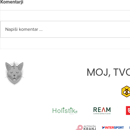
Komentarji
Napiši komentar ...
SLOVO OD 
JONA JAVORIČ: »CILJ VSAKE
TEKME JE, DA Z EKIPO
RASTEMO«
MOJ, TVO