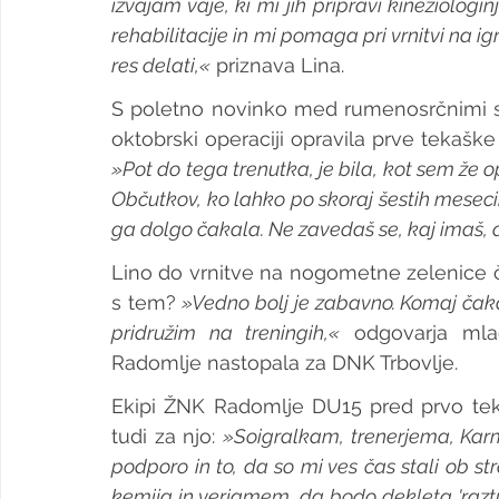
izvajam vaje, ki mi jih pripravi kineziologin
rehabilitacije in mi pomaga pri vrnitvi na igri
res delati,«
 priznava Lina.
S poletno novinko med rumenosrčnimi sm
»Pot do tega trenutka, je bila, kot sem že op
Občutkov, ko lahko po skoraj šestih mesecih 
ga dolgo čakala. Ne zavedaš se, kaj imaš, do
Lino do vrnitve na nogometne zelenice č
s tem? 
»Vedno bolj je zabavno. Komaj čakam
pridružim na treningih,«
 odgovarja mla
Radomlje nastopala za DNK Trbovlje.
Ekipi ŽNK Radomlje DU15 pred prvo tekm
tudi za njo: 
»Soigralkam, trenerjema, Karm
podporo in to, da so mi ves čas stali ob st
kemija in verjamem, da bodo dekleta 'razt