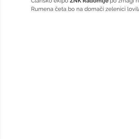
Člansko ekipo 
ŽNK Radomlje 
po zmagi n
Rumena četa bo na domači zelenici lovil