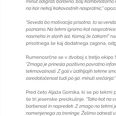
minut odigrati borbeno, bolj kombinatorno in
na kar nekaj kakovostnih nasprotnic," 
opoza
"Seveda bo motivacija prisotna, to so venda
poznamo. Na tekmi igramo kot nasprotnice
nasmeha in starih šal. Komaj že čakam!"
 na
prisotnega še kaj dodatnega zagona, odgo
Rumenosrčne se v dvoboj s tretjo ekipo
"Zmaga je prinesla pozitivno povratno inform
tekmovalnosti. Z goli v izdihljajih tekme s
osredotočenost tudi po 90. minuti srečanja."
Pred četo Aljaža Gornika, ki se po tekmi
še tri jesenske preizkušnje. 
"Tako kot na v
borbenost in napredek. Z zmago na tekmi je
namenjenega za treninge. Želimo odnesti vse