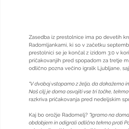
Zasedba iz prestolnice ima po devetih kro
Radomljankami, ki so v začetku septembr
prestolnici se je končal z izidom 3:0 v kor
pričakovanjih pred spopadom za tretje m
odlično pozna večino igralk Ljubljane, saj s
"V dvoboj vstopamo z željo, da dokažemo in
Naš cilj je doma osvojiti vse tri točke, tekmo
razkriva pričakovanja pred nedeljskim 
Kaj bo orožje Radomelj? 
"Igramo na domač
obdobjem in odigrali odlično tekmo proti P