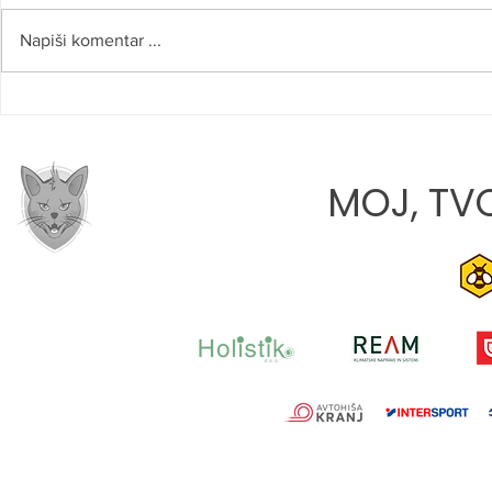
Napiši komentar ...
ROBERT NAJDENOV:
LANA TATA
»VERJAMEM, DA SMO NA
DEBIJU: »M
PRAVI POTI«
PRIHODNOS
MOJ, TVO