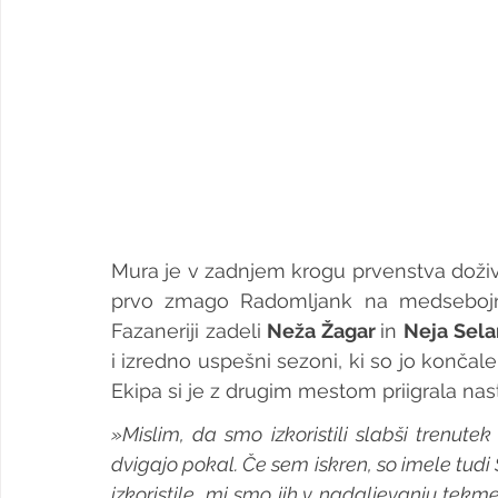
Mura je v zadnjem krogu prvenstva doživel
prvo zmago Radomljank na medsebojn
Fazaneriji zadeli 
Neža Žagar 
in 
Neja Sela
i izredno uspešni sezoni, ki so jo končale 
Ekipa si je z drugim mestom priigrala 
»Mislim, da smo izkoristili slabši trenute
dvigajo pokal. Če sem iskren, so imele tudi 
izkoristile, mi smo jih v nadaljevanju tek