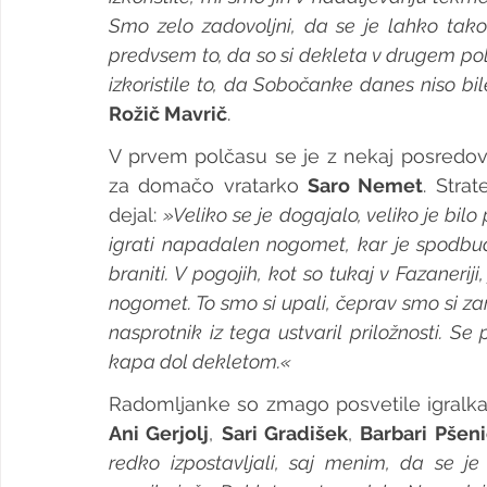
Smo zelo zadovoljni, da se je lahko tak
predvsem to, da so si dekleta v drugem polč
izkoristile to, da Sobočanke danes niso bi
Rožič Mavrič
.
V prvem polčasu se je z nekaj posredova
za domačo vratarko 
Saro Nemet
. Stra
dejal: 
»Veliko se je dogajalo, veliko je bilo
igrati napadalen nogomet, kar je spodbud
braniti. V pogojih, kot so tukaj v Fazaneriji
nogomet. To smo si upali, čeprav smo si zarad
nasprotnik iz tega ustvaril priložnosti. Se
kapa dol dekletom.«
Ani Gerjolj
, 
Sari Gradišek
, 
Barbari Pšeni
redko izpostavljali, saj menim, da se j