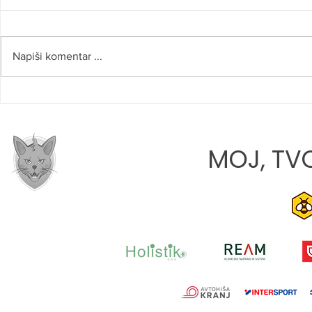
Napiši komentar ...
ROBERT NAJDENOV:
LANA TATA
»VERJAMEM, DA SMO NA
DEBIJU: »M
PRAVI POTI«
PRIHODNOS
MOJ, TVO