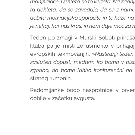
manjkajoče. Dekleta so to vedela. Na zadnji 
ta dekleta, da se zavedajo, da so z nami.
dobila motivacijsko sporočilo in to kaže na t
je nekaj, kar nas krasi in nam daje moč za n
Teden po zmagi v Murski Soboti prinaša š
kluba pa je misli že usmerilo v prihaja
evropskih tekmovanjih. 
»Naslednji teden 
zaslužen dopust, medtem ko bomo v pisar
zgodbo, da bomo lahko konkurenčni na e
strateg rumenih.
Radomljanke bodo nasprotnice v prve
dobile v začetku avgusta.