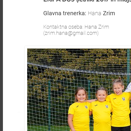
Glavna trenerka:
Hana
Zrim
Kontaktna oseba: Hana Zrim
(
zrim.hana@gmail.com
)