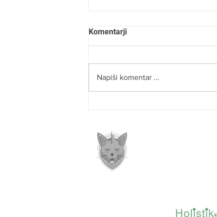
Komentarji
Napiši komentar ...
ROBERT NAJDENOV:
»VERJAMEM, DA SMO NA
PRAVI POTI«