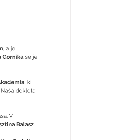
m
, a je 
a Gornika
 se je 
 Akademia
, ki 
. Naša dekleta 
sa. V 
sztina Balasz
. 