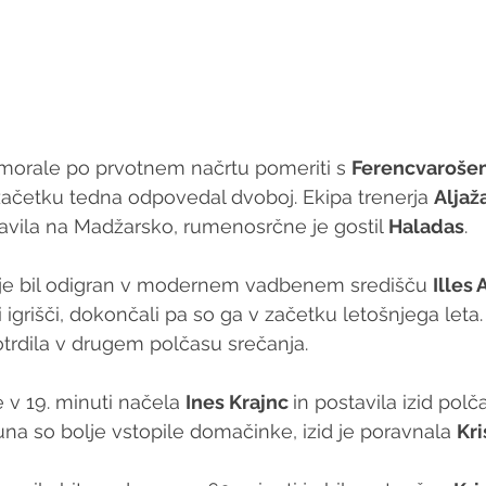
morale po prvotnem načrtu pomeriti s 
Ferencvaroše
ačetku tedna odpovedal dvoboj. Ekipa trenerja 
Aljaž
vila na Madžarsko, rumenosrčne je gostil 
Haladas
. 
n je bil odigran v modernem vadbenem središču 
Illes
igrišči, dokončali pa so ga v začetku letošnjega leta
trdila v drugem polčasu srečanja.
e v 19. minuti načela 
Ines Krajnc 
in postavila izid polča
na so bolje vstopile domačinke, izid je poravnala 
Kri