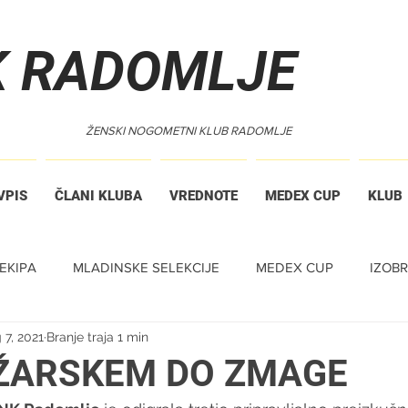
K RADOMLJE
ŽENSKI NOGOMETNI KLUB RADOMLJE
VPIS
ČLANI KLUBA
VREDNOTE
MEDEX CUP
KLUB
EKIPA
MLADINSKE SELEKCIJE
MEDEX CUP
IZOB
 7, 2021
Branje traja 1 min
ŽARSKEM DO ZMAGE