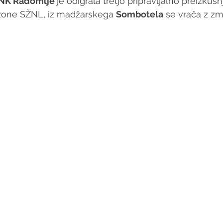
NK Radomlje 
je odigrala tretjo pripravljalno preizkušn
zone SŽNL, iz madžarskega 
Sombotela
 se vrača z z