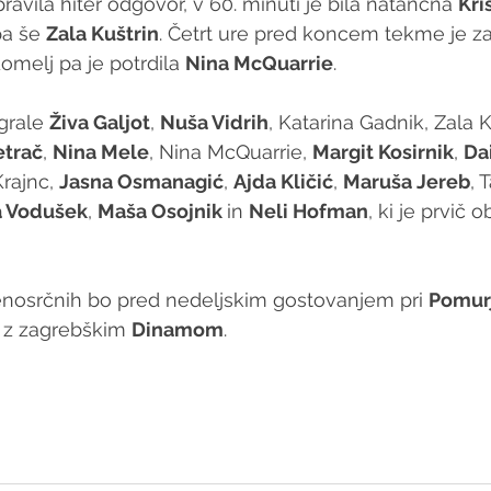
avila hiter odgovor, v 60. minuti je bila natančna 
Kri
pa še 
Zala Kuštrin
. Četrt ure pred koncem tekme je z
melj pa je potrdila 
Nina McQuarrie
. 
grale 
Živa Galjot
, 
Nuša Vidrih
, Katarina Gadnik, Zala K
etrač
, 
Nina Mele
, Nina McQuarrie, 
Margit Kosirnik
, 
Da
Krajnc, 
Jasna Osmanagić
, 
Ajda Kličić
, 
Maruša Jereb
, 
a Vodušek
, 
Maša Osojnik 
in 
Neli Hofman
, ki je prvič 
nosrčnih bo pred nedeljskim gostovanjem pri 
Pomur
 z zagrebškim 
Dinamom
.