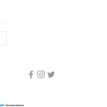
O: SASSUOLO
ORIŠČAL PADEC
ANOSTI