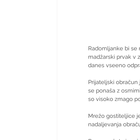
Radomljanke bi se 
madžarski prvak v z
danes vseeno odpra
Prijateljski obraču
se ponaša z osmimi 
so visoko zmago po
Mrežo gostiteljice j
nadaljevanja obraču