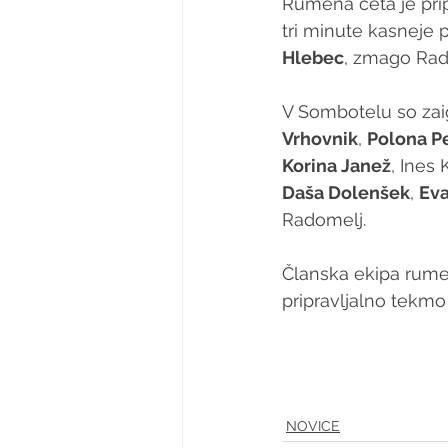
Rumena četa je pripr
tri minute kasneje 
Hlebec
, zmago Rado
V Sombotelu so zai
Vrhovnik
, 
Polona P
Korina Janež
, Ines 
Daša Dolenšek
, 
Ev
Radomelj.
Članska ekipa rume
pripravljalno tekmo
NOVICE