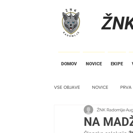
ŽN
DOMOV
NOVICE
EKIPE
VSE OBJAVE
NOVICE
PRVA 
ŽNK Radomlje
Aug
TIHA DRAŽBA
NA MAD