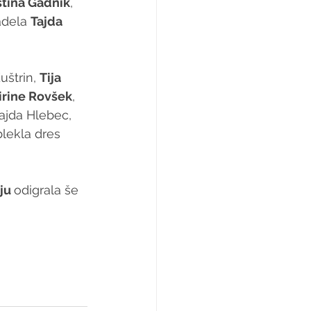
stina Gadnik
, 
adela 
Tajda 
uštrin, 
Tija 
irine Rovšek
, 
Tajda Hlebec, 
oblekla dres 
ju 
odigrala še 