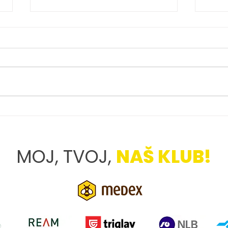
LANA TATAROVAC PO
FOT
DEBIJU: »MOTIVACIJA ZA
IZK
PRIHODNOST«
ZBR
MOJ, TVOJ,
NAŠ KLUB!