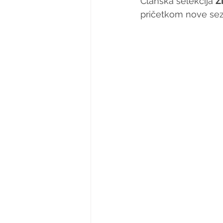
Članska selekcija 
Ž
pričetkom nove se