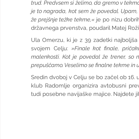
trud. Predvsem si želimo, da gremo v tekmo s
je to nagrada, kot sem že povedal. Upam, d
že prejšnje težke tekme,«
 je po nizu dobri
državnega prvenstva, poudaril Matej Rož
Ula Omerzu, ki je z 39 zadetki najboljša
svojem Celju: 
»Finale kot finale, prič
malenkosti. Kot je povedal že trener, so n
prepuščamo. Veselimo se finalne tekme in u
Sredin dvoboj v Celju se bo začel ob 16. 
klub Radomlje organizira avtobusni prev
tudi posebne navijaške majice. Najdete ji