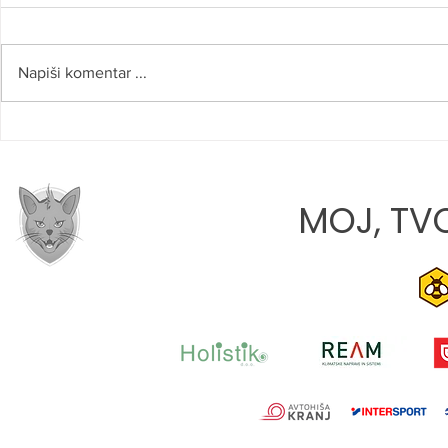
Napiši komentar ...
VIDEO: V NOVO SEZONO Z
JONA JAVOR
ZMAGO
TEKME JE, 
RASTEMO«
MOJ, TVO