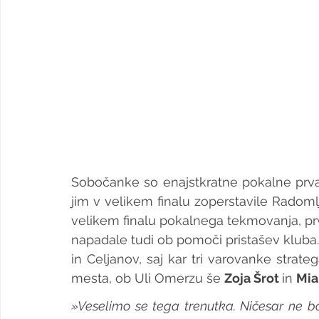
Sobočanke so enajstkratne pokalne prvak
jim v velikem finalu zoperstavile Radoml
velikem finalu pokalnega tekmovanja, pr
napadale tudi ob pomoči pristašev kluba. 
in Celjanov, saj kar tri varovanke strate
mesta, ob Uli Omerzu še 
Zoja Šrot 
in 
Mia
»Veselimo se tega trenutka. Ničesar ne bo