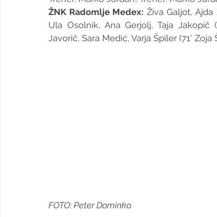
ŽNK Radomlje Medex:
 Živa Galjot, Ajda
Ula Osolnik, Ana Gerjolj, Taja Jakopič 
Javorič, Sara Medić, Varja Špiler (71' Zoja 
FOTO: Peter Dominko