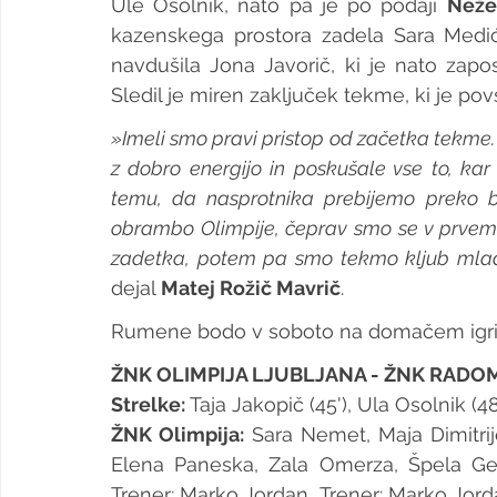
Ule Osolnik, nato pa je po podaji 
Neže
kazenskega prostora zadela Sara Medić.
navdušila Jona Javorič, ki je nato zaposl
Sledil je miren zaključek tekme, ki je 
»Imeli smo pravi pristop od začetka tekme.
z dobro energijo in poskušale vse to, kar
temu, da nasprotnika prebijemo preko bo
obrambo Olimpije, čeprav smo se v prvem p
zadetka, potem pa smo tekmo kljub mlados
dejal 
Matej Rožič Mavrič
.
Rumene bodo v soboto na domačem igriš
ŽNK OLIMPIJA LJUBLJANA - ŽNK RADOML
Strelke:
 Taja Jakopič (45'), Ula Osolnik (48
ŽNK Olimpija: 
Sara Nemet, Maja Dimitrij
Elena Paneska, Zala Omerza, Špela Ger
Trener: Marko Jordan.. Trener: Marko Jord