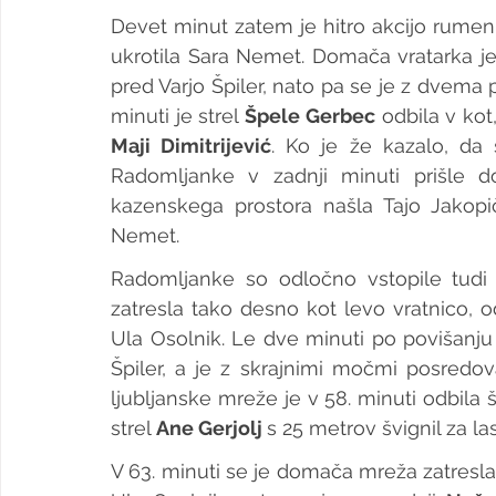
Devet minut zatem je hitro akcijo rumenih
ukrotila Sara Nemet. Domača vratarka je
pred Varjo Špiler, nato pa se je z dvema
minuti je strel 
Špele Gerbec
Maji Dimitrijević
. Ko je že kazalo, da 
Radomljanke v zadnji minuti prišle d
kazenskega prostora našla Tajo Jakopič
Nemet.
Radomljanke so odločno vstopile tudi v
zatresla tako desno kot levo vratnico, o
Ula Osolnik. Le dve minuti po povišanju 
Špiler, a je z skrajnimi močmi posredov
ljubljanske mreže je v 58. minuti odbila š
strel 
Ane Gerjolj 
s 25 metrov švignil za las
V 63. minuti se je domača mreža zatresla 