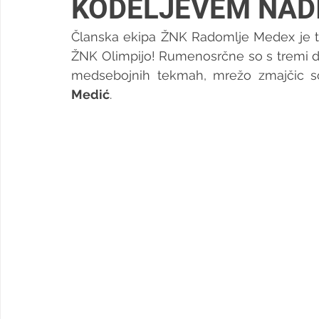
KODELJEVEM NAD
Članska ekipa ŽNK Radomlje Medex je tre
ŽNK Olimpijo! Rumenosrčne so s tremi do
medsebojnih tekmah, mrežo zmajčic so
Medić
.