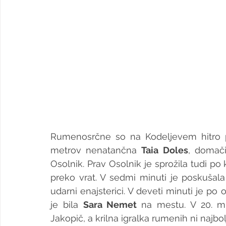
Rumenosrčne so na Kodeljevem hitro pr
metrov nenatančna 
Taia Doles
, domači
Osolnik. Prav Osolnik je sprožila tudi po 
preko vrat. V sedmi minuti je poskušala
udarni enajsterici. V deveti minuti je po o
je bila 
Sara Nemet 
na mestu. V 20. mi
Jakopič, a krilna igralka rumenih ni najbo