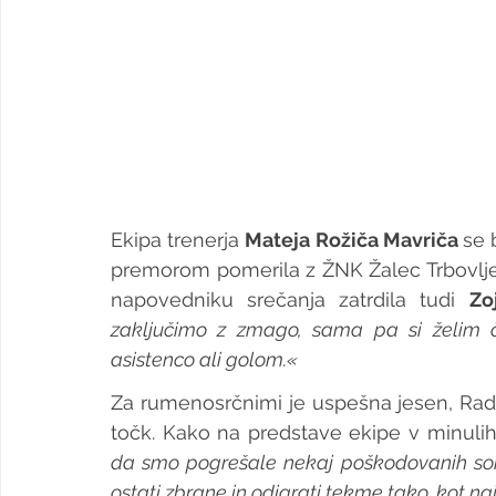
Ekipa trenerja 
Mateja Rožiča Mavriča 
se 
premorom pomerila z ŽNK Žalec Trbovlje. C
napovedniku srečanja zatrdila tudi 
Zo
zaključimo z zmago, sama pa si želim či
asistenco ali golom.«
Za rumenosrčnimi je uspešna jesen, Rado
točk. Kako na predstave ekipe v minuli
da smo pogrešale nekaj poškodovanih soig
ostati zbrane in odigrati tekme tako, kot n