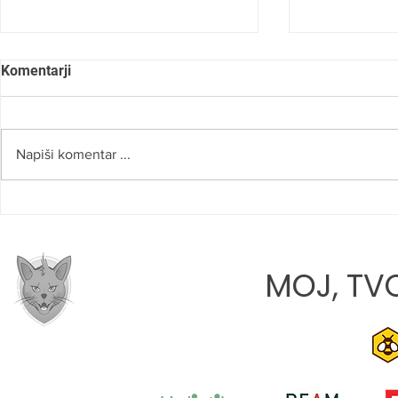
Komentarji
Napiši komentar ...
SLOVO OD 
JONA JAVORIČ: »CILJ VSAKE
TEKME JE, DA Z EKIPO
RASTEMO«
MOJ, TVO