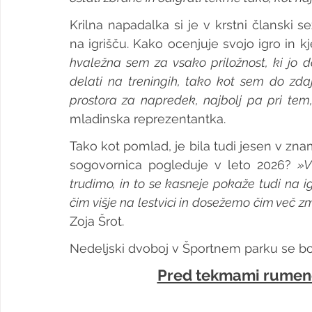
Krilna napadalka si je v krstni članski
na igrišču. Kako ocenjuje svojo igro in k
hvaležna sem za vsako priložnost, ki jo
delati na treningih, tako kot sem do zda
prostora za napredek, najbolj pa pri tem,
mladinska reprezentantka.
Tako kot pomlad, je bila tudi jesen v zn
sogovornica pogleduje v leto 2026? 
»V
trudimo, in to se kasneje pokaže tudi na i
čim višje na lestvici in dosežemo čim več 
Zoja Šrot.
Nedeljski dvoboj v Športnem parku se bo z
Pred tekmami rumeno