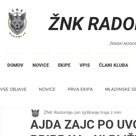
ŽNK RADO
ŽENSKI NOGO
DOMOV
NOVICE
EKIPE
VPIS
ČLANI KLUBA
VSE OBJAVE
NOVICE
PRVA EKIPA
MLADINSKE SE
ŽNK Radomlje
Jan 19
Branje traja 2 min
TIHA DRAŽBA
AJDA ZAJC PO U