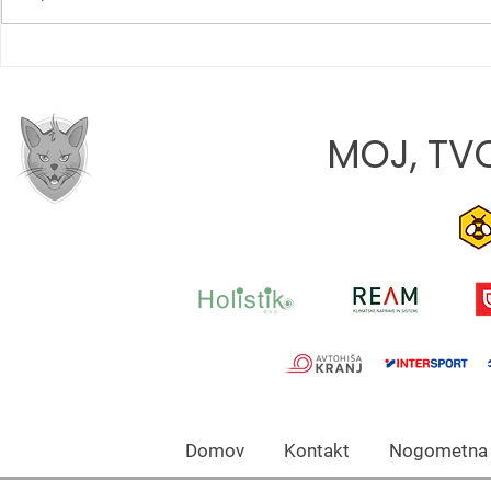
ROBERT NAJDENOV:
LANA TATA
»VERJAMEM, DA SMO NA
DEBIJU: »M
PRAVI POTI«
PRIHODNOS
MOJ, TVO
Domov Kontakt Nogomet