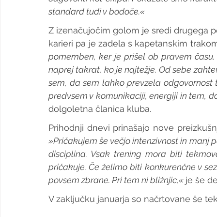
standard tudi v bodoče.«
Z izenačujočim golom je sredi drugega pol
karieri pa je zadela s kapetanskim trakom
pomemben, ker je prišel ob pravem času. 
naprej takrat, ko je najtežje. Od sebe zahte
sem, da sem lahko prevzela odgovornost 
predvsem v komunikaciji, energiji in tem, da
dolgoletna članica kluba.
»Pričakujem še večjo intenzivnost in manj po
disciplina. Vsak trening mora biti tekmov
pričakuje. Če želimo biti konkurenčne v sez
povsem zbrane. Pri tem ni bližnjic,« 
je še d
V zaključku januarja so načrtovane še t