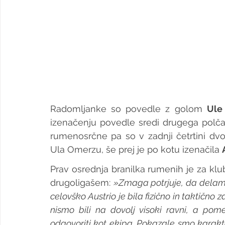
Radomljanke so povedle z golom 
Ule
izenačenju povedle sredi drugega polčas
rumenosrčne pa so v zadnji četrtini dvo
Ula Omerzu, še prej je po kotu izenačila 
Prav osrednja branilka rumenih je za klu
drugoligašem: 
»Zmaga potrjuje, da delamo
celovško Austrio je bila fizično in taktično z
nismo bili na dovolj visoki ravni, a pome
odgovoriti kot ekipa. Pokazale smo karakter