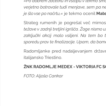
»Po dobrem začetku in vstopu v tekmo smo 
verjetno botrovale tudi menjave, sem pa n
je šlo vse po načrtu,«
 je tekmo ocenil 
Mate
Strateg rumenih je pogrešal več mirnos
težave v zadnji tretjini igrišča. Žoge nismo u
zaključki akcij malo vsiljeni. Na tem bo 
sporedu prav te finalizacije. Upam, da bomo
Radomljanke pred nadaljevanjem državne
italijansko Triestino.
ŽNK RADOMLJE MEDEX - VIKTORIA FC SO
FOTO: Aljoša Cankar