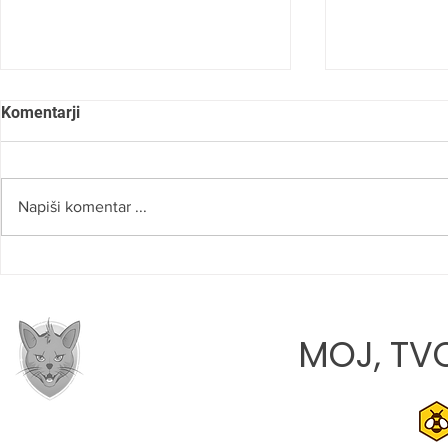
Komentarji
Napiši komentar ...
SLOVO OD 
JONA JAVORIČ: »CILJ VSAKE
TEKME JE, DA Z EKIPO
RASTEMO«
MOJ, TVO