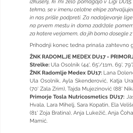
izkušenj, ki mi zelo pomagajo v Ligi DU15.
tekmo, se v imenu celotne ekipe zahvaljuje
in nas prišle podpreti. Za nadaljevanje li
na prvem mestu in doma zadržale pomembne
za katere verjamem, da jih bomo dosegle z 
Prihodnji konec tedna prinaša zahtevno g
ŽNK RADOMLJE MEDEX DU17 - PRIMORJE
Strelke: 
Ula Osolnik (44', 65'/11m, 69', 79')
ŽNK Radomlje Medex DU17: 
Lana Dolenc,
Ula Osolnik, Ayla Skenderović, Katja Ura
(70' Zala Zrim), Tajda Mujezinović (88' Nik
Primorje Tosla Nutricosmetics DU17:
 Ja
Hvala, Lara Mihelj, Sara Kopatin, Ela Veliš
(81' Zoja Bratina), Anja Lukežič, Anja Čoha 
Mamić.