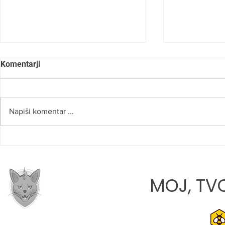
Komentarji
Napiši komentar ...
ROBERT NAJDENOV:
LANA TATA
»VERJAMEM, DA SMO NA
DEBIJU: »M
PRAVI POTI«
PRIHODNOS
MOJ, TVO