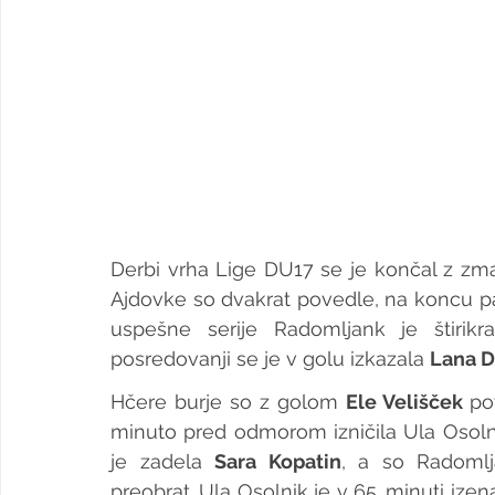
Derbi vrha Lige DU17 se je končal z zm
Ajdovke so dvakrat povedle, na koncu pa
uspešne serije Radomljank je štirikr
posredovanji se je v golu izkazala 
Lana D
Hčere burje so z golom 
Ele Velišček 
po
minuto pred odmorom izničila Ula Osolni
je zadela 
Sara Kopatin
, a so Radomlja
preobrat. Ula Osolnik je v 65. minuti izen