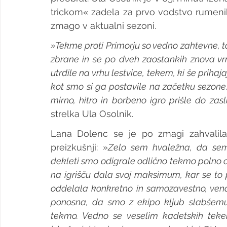
trickom« zadela za prvo vodstvo rumenih,
zmago v aktualni sezoni.
»Tekme proti Primorju so vedno zahtevne, ta
zbrane in se po dveh zaostankih znova vr
utrdile na vrhu lestvice, tekem, ki še prihaj
kot smo si ga postavile na začetku sezone
mirno, hitro in borbeno igro prišle do za
strelka Ula Osolnik.
Lana Dolenc se je po zmagi zahvalila
preizkušnji: 
»Zelo sem hvaležna, da sem 
dekleti smo odigrale odlično tekmo polno o
na igrišču dala svoj maksimum, kar se to 
oddelala konkretno in samozavestno, ven
ponosna, da smo z ekipo kljub slabšemu 
tekmo. Vedno se veselim kadetskih teke