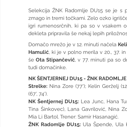
Selekcija ŽNK Radomlje DU15 se je s pr
zmago in tremi točkami. Zelo ozko igrišče 
igri rumenosrčnih, ki pa so v vsakem od
dekleta pripravila še nekaj lepih priložnos
Domačo mrežo je v 12. minuti načela 
Kel
Hamulić
, ki je v polno merila v 20., 37. i
še 
Ota Stipančevič
, v 77. minuti pa so 
tudi domačinke.
NK ŠENTJERNEJ DU15 - ŽNK RADOMLJE D
Strelke:
 Nina Zore (77'); Kelin Gerželj (12
(67', 74').
NK Šentjernej DU15:
 Lea Junc, Hana Turk
Tina Šinkovec), Lana Gavrilović, Nina Zo
Mia Li Bartol. Trener: Samir Hasanagić.
ŽNK Radomlje DU15:
 Ula Špende, Ula K