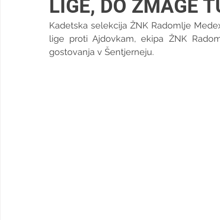
LIGE, DO ZMAGE T
Kadetska selekcija ŽNK Radomlje Medex j
lige proti Ajdovkam, ekipa ŽNK Radoml
gostovanja v Šentjerneju.