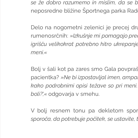
se že dobro razumemo in mislim, da se 
neposredne bližine Športnega parka Rado
Delo na nogometni zelenici je precej dru
rumenosrčnih: 
»Izkušnje mi pomagajo predv
igrišču velikokrat potrebno hitro ukrepanj
meni.«
Bolj v šali kot pa zares smo Gala povpraša
pacientka? 
»Ne bi izpostavljal imen, ampak
kako podrobnimi opisi težave so pri meni. 
boli?',« 
odgovarja v smehu.
V bolj resnem tonu pa dekletom sporo
sporoča, da potrebuje počitek, se ustavite, 