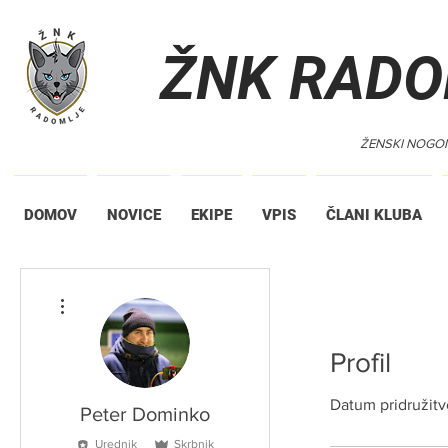
ŽNK RADO
ŽENSKI NOGO
DOMOV
NOVICE
EKIPE
VPIS
ČLANI KLUBA
Dodatna dejanja
Profil
Datum pridružitv
Peter Dominko
Urednik
Skrbnik