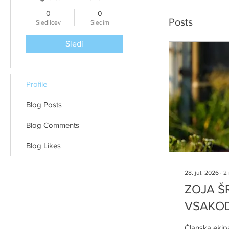
0
0
Posts
Sledilcev
Sledim
Sledi
Profile
Blog Posts
Blog Comments
Blog Likes
28. jul. 2026
∙
2
ZOJA Š
VSAKOD
Članska ekipa