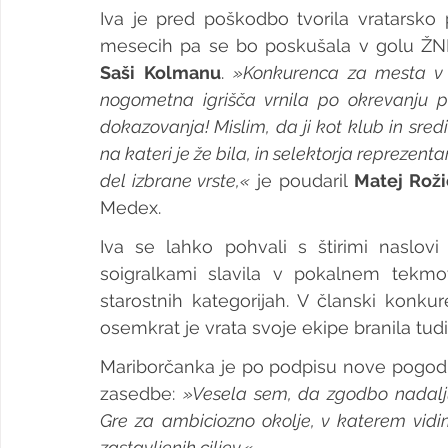
Iva je pred poškodbo tvorila vratarsko 
Saši Kolmanu
. 
»Konkurenca za mesta v e
nogometna igrišča vrnila po okrevanju po
dokazovanja! Mislim, da ji kot klub in sr
na kateri je že bila, in selektorja reprezenta
del izbrane vrste,«
 je poudaril 
Matej Roži
Medex.
Iva se lahko pohvali s štirimi naslovi
soigralkami slavila v pokalnem tekmov
starostnih kategorijah. V članski konku
osemkrat je vrata svoje ekipe branila tud
Mariborčanka je po podpisu nove pogodb
zasedbe: 
»Vesela sem, da zgodbo nadal
Gre za ambiciozno okolje, v katerem vidim 
zastavljenih ciljev.«