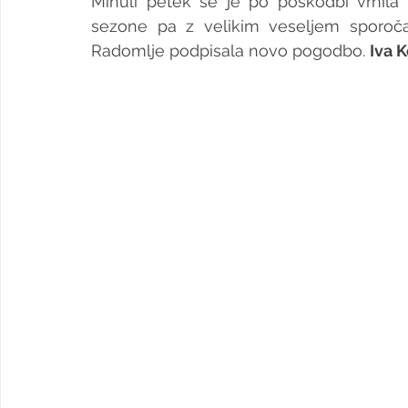
Minuli petek se je po poškodbi vrnila 
sezone pa z velikim veseljem sporo
Radomlje podpisala novo pogodbo. 
Iva K