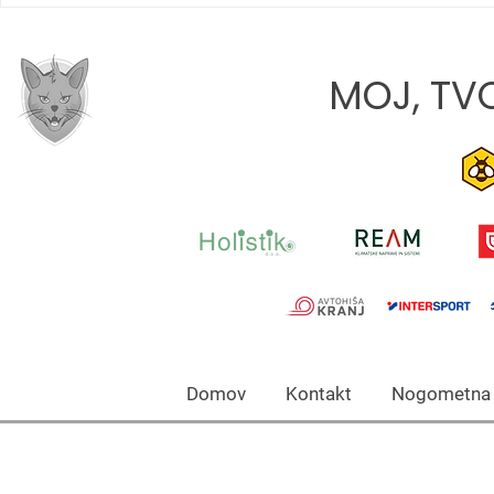
TEKME JE, DA Z EKIPO
RASTEMO«
MOJ, TVO
Domov Kontakt Nogomet