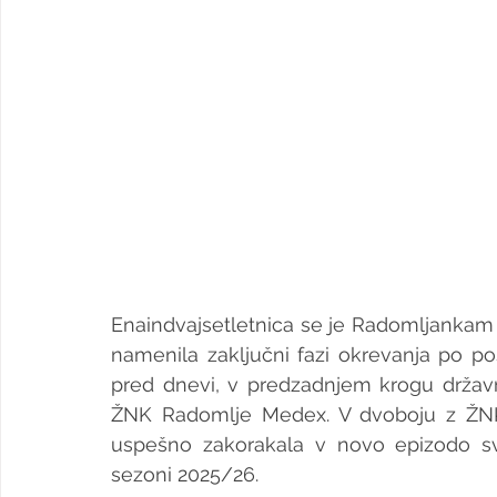
Enaindvajsetletnica se je Radomljankam p
namenila zaključni fazi okrevanja po poš
pred dnevi, v predzadnjem krogu državn
ŽNK Radomlje Medex. V dvoboju z ŽNK L
uspešno zakorakala v novo epizodo sv
sezoni 2025/26.