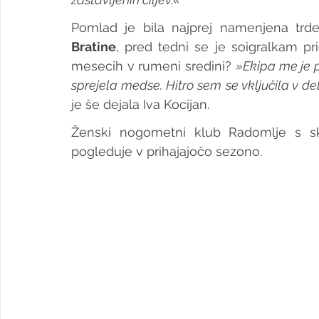
Pomlad je bila najprej namenjena trd
Bratine
, pred tedni se je soigralkam prid
mesecih v rumeni sredini? 
»Ekipa me je 
sprejela medse. Hitro sem se vključila v d
je še dejala Iva Kocijan.
Ženski nogometni klub Radomlje s skle
pogleduje v prihajajočo sezono.