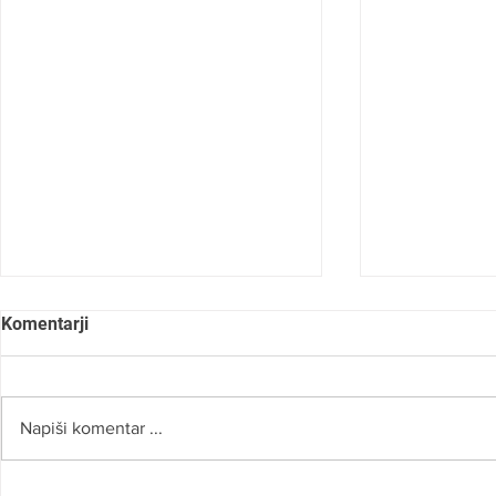
Komentarji
Napiši komentar ...
SLOVO OD 
JONA JAVORIČ: »CILJ VSAKE