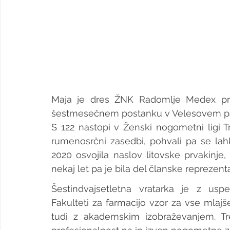
Maja je dres ŽNK Radomlje Medex prv
šestmesečnem postanku v Velesovem pa s
S 122 nastopi v Ženski nogometni ligi T
rumenosrčni zasedbi, pohvali pa se lahko
2020 osvojila naslov litovske prvakinje
nekaj let pa je bila del članske reprezent
Šestindvajsetletna vratarka je z us
Fakulteti za farmacijo vzor za vse mlajše
tudi z akademskim izobraževanjem. Tr