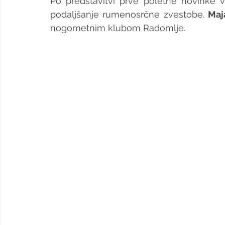
Po predstavitvi prve poletne novinke 
podaljšanje rumenosrčne zvestobe. 
Maj
nogometnim klubom Radomlje.