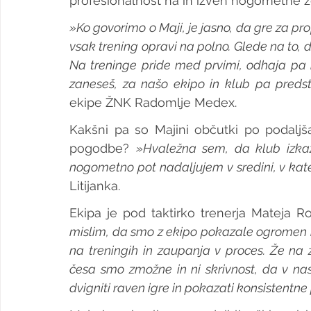
profesionalnost na in izven nogometne z
»Ko govorimo o Maji, je jasno, da gre za prof
vsak trening opravi na polno. Glede na to, 
Na treninge pride med prvimi, odhaja pa 
zaneseš, za našo ekipo in klub pa predsta
ekipe ŽNK Radomlje Medex.
Kakšni pa so Majini občutki po podalj
pogodbe? 
»Hvaležna sem, da klub izkaz
nogometno pot nadaljujem v sredini, v kate
Litijanka.
Ekipa je pod taktirko trenerja Mateja R
mislim, da smo z ekipo pokazale ogromen na
na treningih in zaupanja v proces. Že n
česa smo zmožne in ni skrivnost, da v na
dvigniti raven igre in pokazati konsistentn