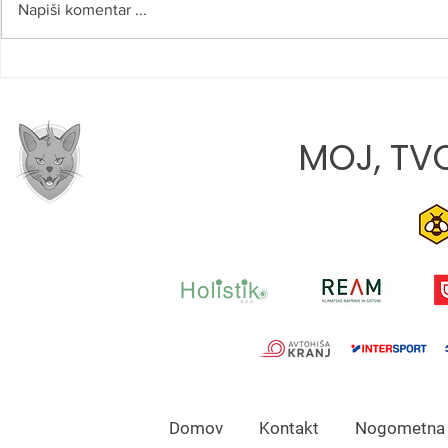
Napiši komentar ...
ROBERT NAJDENOV:
LANA TATA
»VERJAMEM, DA SMO NA
DEBIJU: »M
PRAVI POTI«
PRIHODNOS
MOJ, TVO
Domov Kontakt Nogomet