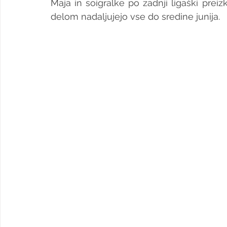
Maja in soigralke po zadnji ligaški prei
delom nadaljujejo vse do sredine junija.