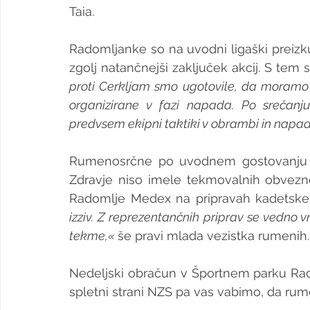
Taia.
Radomljanke so na uvodni ligaški preizkuš
zgolj natančnejši zaključek akcij. S tem s
proti Cerkljam smo ugotovile, da moramo b
organizirane v fazi napada. Po srečanj
predvsem ekipni taktiki v obrambi in napad
Rumenosrčne po uvodnem gostovanju pr
Zdravje niso imele tekmovalnih obveznos
Radomlje Medex na pripravah kadetske 
izziv. Z reprezentančnih priprav se vedno v
tekme,« 
še pravi mlada vezistka rumenih.
Nedeljski obračun v Športnem parku Radom
spletni strani NZS pa vas vabimo, da r