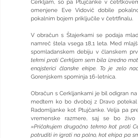
Cerkljam, so pa Ptujčanke v četrtkov
omenjene Eve Vidovič dobile pokal
pokalnim bojem priključile v četrtfinalu. 
V obračun s Štajerkami se podaja mlada
namreč štela vsega 18,1 leta. Med mlajšim
spomladanskem debiju v članskem prven
tekmi proti Cerkljam sem bila izredno motiv
enajsterici članske ekipe. To je zelo na
Gorenjskem spominja 16-letnica.
Obračun s Cerkljankami je bil odigran na
medtem ko bo dvoboj z Dravo potekal na
Radomljanke kot Ptujčanke. Velja pa pr
»Pričakujem drugačno tekmo kot proti C
potruditi in igrati na polno, kot ekipa pa