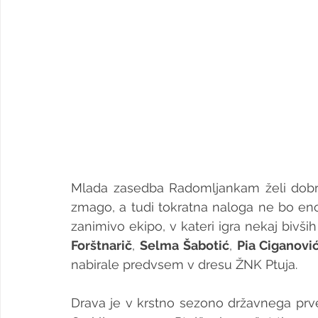
Mlada zasedba Radomljankam želi dobro
zmago, a tudi tokratna naloga ne bo eno
zanimivo ekipo, v kateri igra nekaj bivši
Forštnarič
, 
Selma Šabotić
, 
Pia Ciganovi
nabirale predvsem v dresu ŽNK Ptuja.
Drava je v krstno sezono državnega prve