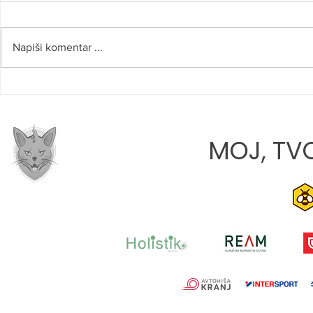
Napiši komentar ...
SLOVO OD 
JONA JAVORIČ: »CILJ VSAKE
TEKME JE, DA Z EKIPO
RASTEMO«
MOJ, TVO