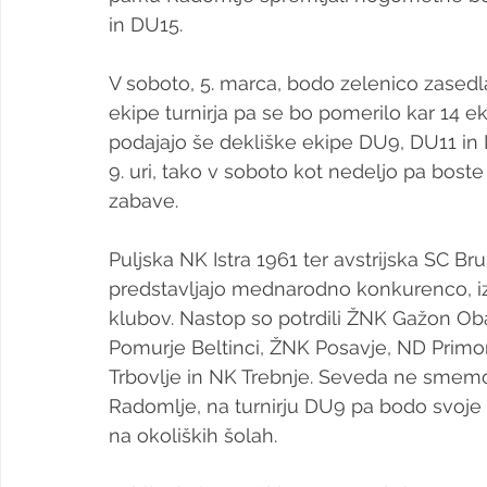
in DU15. 
V soboto, 5. marca, bodo zelenico zasedla
ekipe turnirja pa se bo pomerilo kar 14 e
podajajo še dekliške ekipe DU9, DU11 in 
9. uri, tako v soboto kot nedeljo pa bost
zabave. 
Puljska NK Istra 1961 ter avstrijska SC B
predstavljajo mednarodno konkurenco, i
klubov. Nastop so potrdili ŽNK Gažon Ob
Pomurje Beltinci, ŽNK Posavje, ND Primo
Trbovlje in NK Trebnje. Seveda ne smemo 
Radomlje, na turnirju DU9 pa bodo svoje
na okoliških šolah.