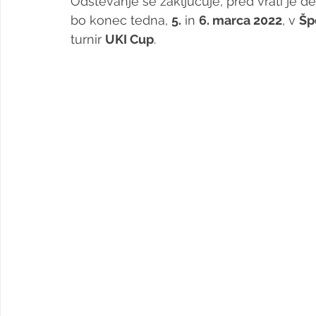
Odštevanje se zaključuje, pred vrati je d
bo konec tedna, 
5.
 in 
6. marca 2022
, v 
Šp
turnir 
UKI Cup
.