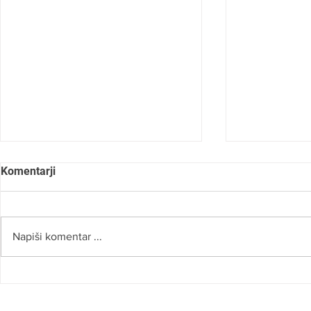
Komentarji
Napiši komentar ...
MEDEX CUP 2026: ZAHVALA
MEDEX CUP
NA DUNAJ