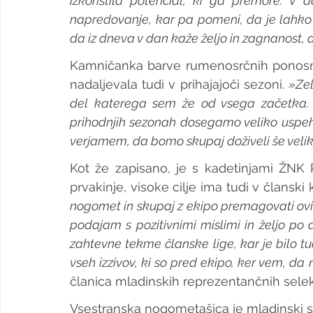
izkoristila potencial, ki ga premore. V 
napredovanje, kar pa pomeni, da je lahko 
da iz dneva v dan kaže željo in zagnanost, 
Kamničanka barve rumenosrčnih ponosno 
nadaljevala tudi v prihajajoči sezoni. 
»Zel
del katerega sem že od vsega začetka. M
prihodnjih sezonah dosegamo veliko uspeh
verjamem, da bomo skupaj doživeli še velik
Kot že zapisano, je s kadetinjami ŽNK 
prvakinje, visoke cilje ima tudi v članski
nogomet in skupaj z ekipo premagovati ovir
podajam s pozitivnimi mislimi in željo po d
zahtevne tekme članske lige, kar je bilo tud
vseh izzivov, ki so pred ekipo, ker vem, da
članica mladinskih reprezentančnih selekc
Vsestranska nogometašica je mladinski sta