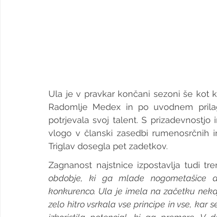
Ula je v pravkar končani sezoni še kot k
Radomlje Medex in po uvodnem prila
potrjevala svoj talent. S prizadevnostjo i
vlogo v članski zasedbi rumenosrčnih i
Triglav dosegla pet zadetkov.
Zagnanost najstnice izpostavlja tudi tre
obdobje, ki ga mlade nogometašice do
konkurenco. Ula je imela na začetku nekaj 
zelo hitro vsrkala vse principe in vse, kar 