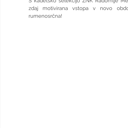
S kadetsko selekcijo ŽNK Radomlje Medex
zdaj motivirana vstopa v novo obdo
rumenosrčna!