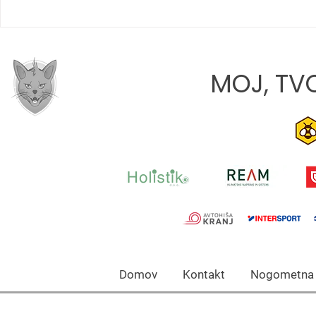
SLOVO OD 
JONA JAVORIČ: »CILJ VSAKE
TEKME JE, DA Z EKIPO
RASTEMO«
MOJ, TVO
Domov Kontakt Nogomet