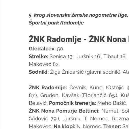
5. krog slovenske ženske nogometne lige,
Športni park Radomlje
ŽNK Radomlje - ŽNK Nona P
Gledalcev:
 50
Strelke:
 Senica 13.; Juršnik 16., Tibaut 18., 
Makovec 82.
Sodniki:
 Žiga Žnidaršič (glavni sodnik), 
ŽNK Radomlje:
 Čevnik, Kunej (Ostojić 
87.), Gruden, Kavšak (Florjančič 65.), Kušt
Belavič. 
Pomočnik trenerja:
 Meho Bašić.
ŽNK Nona Pomurje Beltinci:
 Nemet, Sok 
(Vidovič 79.), Juršnik, T. Nemec, Rozmari
Makovec. 
Na klopi:
 N. Nemec. 
Trener:
 Sa