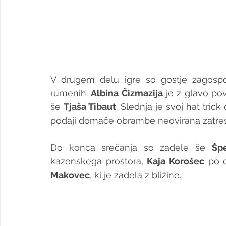
V drugem delu igre so gostje zagospoda
rumenih. 
Albina Čizmazija
 je z glavo pov
še 
Tjaša Tibaut
. Slednja je svoj hat trick
podaji domače obrambe neovirana zatres
Do konca srečanja so zadele še 
Šp
kazenskega prostora, 
Kaja Korošec
 po o
Makovec
, ki je zadela z bližine.