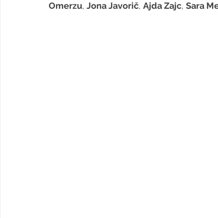
Omerzu
, 
Jona Javorič
, 
Ajda Zajc
, 
Sara M