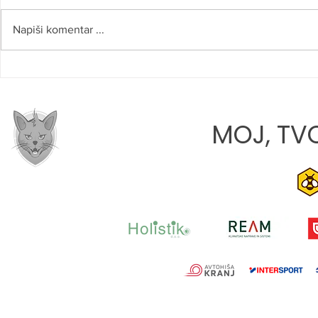
Napiši komentar ...
SLOVO OD 
JONA JAVORIČ: »CILJ VSAKE
TEKME JE, DA Z EKIPO
RASTEMO«
MOJ, TVO