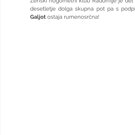
Ženski nogometni klub Radomlje je del n
desetletje dolga skupna pot pa s pod
Galjot
 ostaja rumenosrčna!