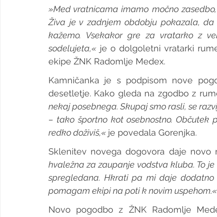
»Med vratnicama imamo močno zasedbo, za
Živa je v zadnjem obdobju pokazala, da si
kažemo. Vsekakor gre za vratarko z vel
sodelujeta,«
 je o dolgoletni vratarki rum
ekipe ŽNK Radomlje Medex.
Kamničanka je s podpisom nove pogodb
desetletje. Kako gleda na zgodbo z rum
nekaj posebnega. Skupaj smo rasli, se razvij
– tako športno kot osebnostno. Občutek pr
redko doživiš,« 
je povedala Gorenjka.
Sklenitev novega dogovora daje novo me
hvaležna za zaupanje vodstva kluba. To je 
spregledana. Hkrati pa mi daje dodatno 
pomagam ekipi na poti k novim uspehom.«
Novo pogodbo z ŽNK Radomlje Medex