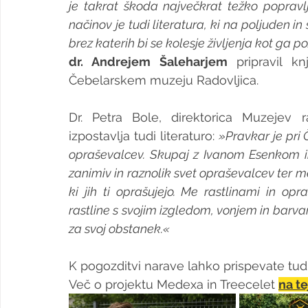
je takrat škoda največkrat težko popravlj
načinov je tudi literatura, ki na poljuden in
brez katerih bi se kolesje življenja kot ga p
dr. Andrejem Šaleharjem
 pripravil kn
Čebelarskem muzeju Radovljica.
Dr. Petra Bole, direktorica Muzejev ra
izpostavlja tudi literaturo: 
»Pravkar je pri
opraševalcev. Skupaj z Ivanom Esenkom in
zanimiv in raznolik svet opraševalcev ter 
ki jih ti oprašujejo. Me rastlinami in op
rastline s svojim izgledom, vonjem in barva
za svoj obstanek.«
K pogozditvi narave lahko prispevate tudi
Več o projektu Medexa in Treecelet 
na te