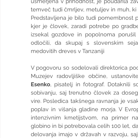
usmerjena v prihodnost, je poudarila za
temveč tudi čmrljev, metuljev in muh, ki s
Predstavljena je bilo tudi pomembnost p
kjer je človek, zaradi potrebe po gradb
izsekal gozdove in popolnoma porušil 
odločili, da skupaj s slovenskim sej
medovitih dreves v Tanzaniji
V pogovoru so sodelovali direktorica podj
Muzejev radovljiške občine, ustanovite
Esenko
, pisatelj in fotograf. Dotakni
sobivanju, saj trenutno človek za dosego
vire. Posledica takšnega ravnanja je vsak
poplav in višanja gladine morja. V Evrop
intenzivnim kmetijstvom, na primer 
globino in bi potrebovala celih 100 let, 
delovanja imajo v državah v razvoju, saj 