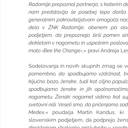
Radomlje prepoznal partnerja, s katerim deli v
nam predstavlja še posebej lepo darilo 
generalnim pokroviteljstvom omogoča nada
dela v ŽNK Radomlje, obenem pa osvet
podjetjem, da prepoznajo širši pomen si
dekletom v nogometu in uspešnim poslova
moto ›Bee the Change‹,«
 pravi Andreja L
Sodelovanja in novih skupnih zmag se ve
pomembno, da spodbujamo vzdržnost, traj
ključno bazo, ženske, tudi kot ciljno populac
spodbujamo ženske in jih opolnomočimo 
nogometu. Ženski nogomet vidimo kot sup
svetovni niši. Veseli smo, da pričenjamo so
Medex,«
 poudarja Martin Kandus, ki
slovenskim podjetjem, da podprejo žen
direktorjem strategije prisluhnite v spod