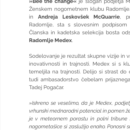
»Bee the change«
 je slogan podjetja M
Ženskem nogometnem klubu Radomlje.
in 
Andreja Leskovšek McQuarrie
, p
Radomlje, sta s slovesnim podpisom 
Članska in kadetska selekcija bosta o
Radomlje Medex
. 
Sodelovanje je rezultat skupne vizije in v
inovativnosti in trajnosti. Medex si s k
temeljila na trajnosti. Delijo si strast
tudi ambasadorstvo čebelam prijaznega s
Tadej Pogačar.
»Iskreno se veselimo, da je Medex, podje
vrhunski mednarodni potencial in pomen ž
je v meteornem porastu in polni tribune
nogometašice si zaslužijo enako. Ponosn