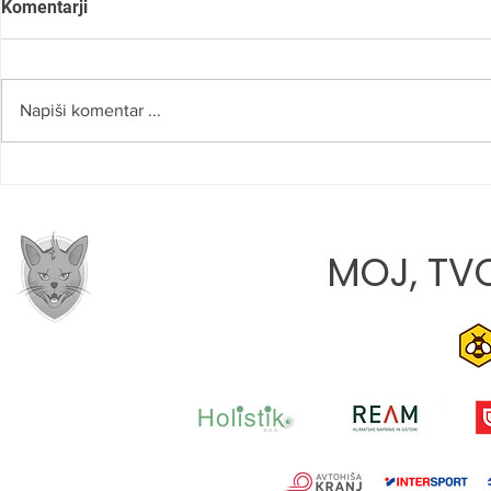
Komentarji
Napiši komentar ...
SLOVO OD 
JONA JAVORIČ: »CILJ VSAKE
TEKME JE, DA Z EKIPO
RASTEMO«
MOJ, TVO