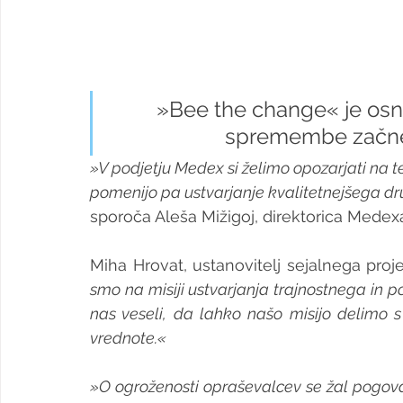
»Bee the change« je osn
spremembe začnej
»V podjetju Medex si želimo opozarjati na te
pomenijo pa ustvarjanje kvalitetnejšega dru
sporoča Aleša Mižigoj, direktorica Medex
Miha Hrovat, ustanovitelj sejalnega proje
smo na misiji ustvarjanja trajnostnega in p
nas veseli, da lahko našo misijo delimo s 
vrednote.«
»O ogroženosti opraševalcev se žal pogovarj