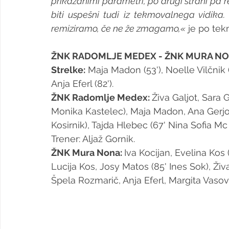
prikazanimi parametri, po drugi strani pa re
biti uspešni tudi iz tekmovalnega vidika
remiziramo, če ne že zmagamo,«
 je po tek
ŽNK RADOMLJE MEDEX - ŽNK MURA NONA
Strelke:
 Maja Madon (53'), Noelle Vilčnik (
Anja Eferl (82').
ŽNK Radomlje Medex: 
Živa Galjot, Sara 
Monika Kastelec), Maja Madon, Ana Gerjolj
Kosirnik), Tajda Hlebec (67' Nina Sofia Mc 
Trener: Aljaž Gornik.
ŽNK Mura Nona: 
Iva Kocijan, Evelina Kos 
Lucija Kos, Josy Matos (85' Ines Sok), Živa
Špela Rozmarič, Anja Eferl, Margita Vasović