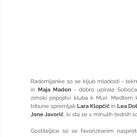
Radomljanke so se kljub mladosti - tekmo 
in 
Maja Madon
 - dobro upirale Soboča
zimski pripojitvi kluba k Muri. Medtem 
tribune spremljali 
Lara Klopčič 
in 
Lea Dol
Jone Javorič
, ki sta se v minulih tednih 
Gostiteljice so se favoriziranim naspr