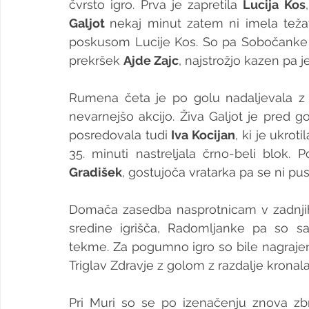
čvrsto igro. Prva je zapretila 
Lucija Kos
Galjot 
nekaj minut zatem ni imela teža
poskusom Lucije Kos. So pa Sobočanke p
prekršek 
Ajde Zajc
, najstrožjo kazen pa j
Rumena četa je po golu nadaljevala z z
nevarnejšo akcijo. Živa Galjot je pred g
posredovala tudi 
Iva Kocijan
, ki je ukrotil
35. minuti nastreljala črno-beli blok.
Gradišek
, gostujoča vratarka pa se ni pust
Domača zasedba nasprotnicam v zadnjih 
sredine igrišča, Radomljanke pa so sa
tekme. Za pogumno igro so bile nagrajene
Triglav Zdravje z golom z razdalje krona
Pri Muri so se po izenačenju znova zbr