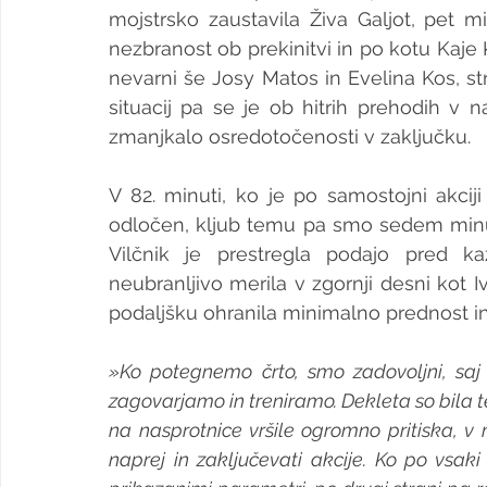
mojstrsko zaustavila Živa Galjot, pet m
nezbranost ob prekinitvi in po kotu Kaje 
nevarni še Josy Matos in Evelina Kos, str
situacij pa se je ob hitrih prehodih v 
zmanjkalo osredotočenosti v zaključku.
V 82. minuti, ko je po samostojni akciji
odločen, kljub temu pa smo sedem minut
Vilčnik je prestregla podajo pred 
neubranljivo merila v zgornji desni kot
podaljšku ohranila minimalno prednost in
»Ko potegnemo črto, smo zadovoljni, saj 
zagovarjamo in treniramo. Dekleta so bila te
na nasprotnice vršile ogromno pritiska, v
naprej in zaključevati akcije. Ko po vsak