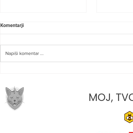
Komentarji
Napiši komentar ...
ROBERT NAJDENOV:
LANA TATA
»VERJAMEM, DA SMO NA
DEBIJU: »M
PRAVI POTI«
PRIHODNOS
MOJ, TVO