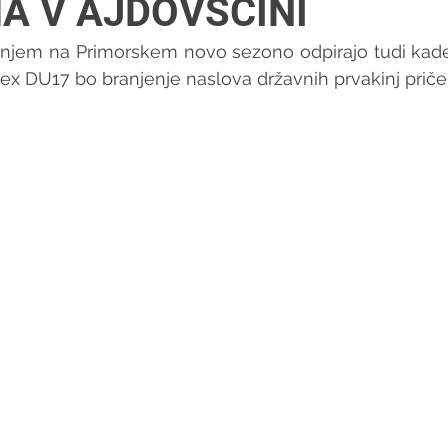
 V AJDOVŠČINI
anjem na Primorskem novo sezono odpirajo tudi kadeti
 DU17 bo branjenje naslova državnih prvakinj pričela