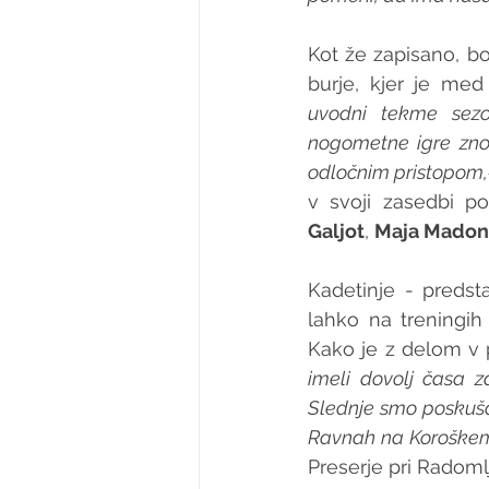
Kot že zapisano, b
burje, kjer je me
uvodni tekme sezon
nogometne igre zno
odločnim pristopom,
v svoji zasedbi po
Galjot
, 
Maja Madon
Kadetinje - predst
lahko na treningih 
Kako je z delom v 
imeli dovolj časa z
Slednje smo poskušali
Ravnah na Koroške
Preserje pri Radoml