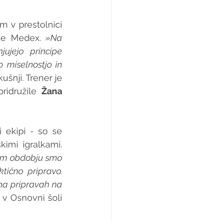
v prestolnici 
je Medex. 
»Na 
jejo principe 
miselnostjo in 
šnji. Trener je 
ridružile 
Žana 
 ekipi - so se 
imi igralkami. 
em obdobju smo 
ično pripravo. 
 na pripravah na 
 v Osnovni šoli 