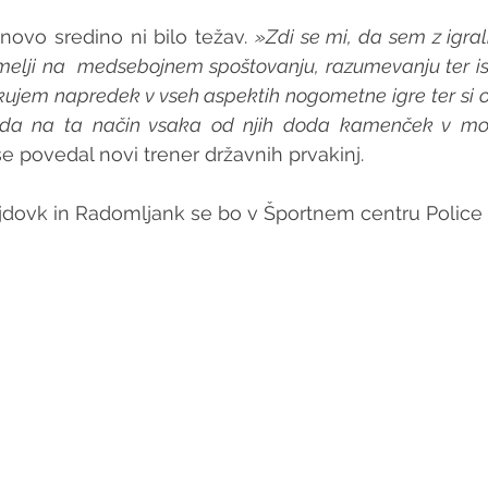
novo sredino ni bilo težav. 
»Zdi se mi, da sem z igral
emelji na  medsebojnem spoštovanju, razumevanju ter is
akujem napredek v vseh aspektih nogometne igre ter si 
, da na ta način vsaka od njih doda kamenček v mo
še povedal novi trener državnih prvakinj.