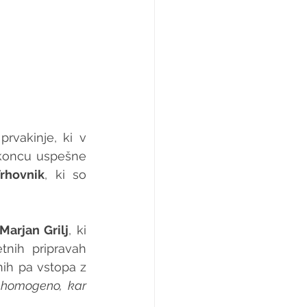
vakinje, ki v 
 koncu uspešne 
Vrhovnik
, ki so 
Marjan Grilj
, ki 
tnih pripravah 
ih pa vstopa z 
 homogeno, kar 