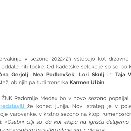
rvakinje v sezono 2022/23 vstopajo kot državne pr
o oddale niti točke. Od kadetske selekcije so se po
Ana Gerjolj
, 
Nea Podbevšek
, 
Lori Škulj 
in 
Taja 
staž, ob njih pa tudi trenerka 
Karmen Ulbin
.
o ŽNK Radomlje Medex bo v novo sezono popeljal 
redstavili 
že konec junija. Novi strateg je v pole
oje varovanke, v krstno sezono na klopi rumenosrčn
: 
»Osebni cilji so, da kot ekipa na igrišču delujemo
 igra v vsakem trenutku tekme rep in glavo.«