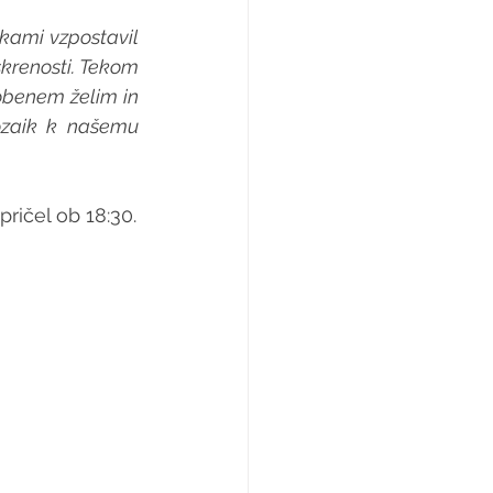
kami vzpostavil 
krenosti. Tekom 
obenem želim in 
zaik k našemu 
Kadetski obračun Ajdovk in Radomljank se bo v Športnem centru Police pričel ob 18:30. 