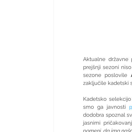
Aktualne državne p
prejšnji sezoni nis
sezone poslovile 
zaključile kadetski 
Kadetsko selekcij
smo ga javnosti 
p
dodobra spoznal sv
jasnimi pričakovanji
pomeni, da ima naša