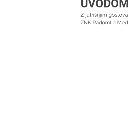
UVODOMA
Z jutrišnjim gostov
ŽNK Radomlje Medex