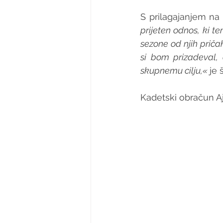
S prilagajanjem na 
prijeten odnos, ki t
sezone od njih prič
si bom prizadeval
skupnemu cilju,« 
je 