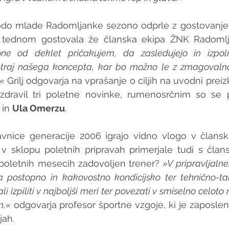
odo mlade Radomljanke sezono odprle z gostovanjem 
d tednom gostovala že članska ekipa ŽNK Radoml
e od deklet pričakujem, da zasledujejo in izpolnju
traj našega koncepta, kar bo možno le z zmagovalno 
« 
Grilj odgovarja na vprašanje o ciljih na uvodni preizku
zdravil tri poletne novinke, rumenosrčnim so se p
 
in 
Ula Omerzu
.
avnice generacije 2006 igrajo vidno vlogo v članski
v sklopu poletnih pripravah primerjale tudi s člansk
poletnih mesecih zadovoljen trener? 
»V pripravljaln
a postopno in kakovostno kondicijsko ter tehnično-takt
 izpiliti v najboljši meri ter povezati v smiselno celoto
m,«
 odgovarja profesor športne vzgoje, ki je zaposlen
jah.