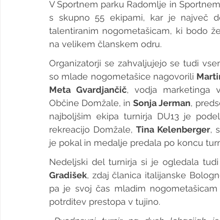
V Športnem parku Radomlje in Športnem p
s skupno 55 ekipami, kar je največ do
talentiranim nogometašicam, ki bodo že 
na velikem članskem odru.
Organizatorji se zahvaljujejo se tudi vsem
so mlade nogometašice nagovorili 
Mart
Meta Gvardjančič
, vodja marketinga 
Občine Domžale, in 
Sonja Jerman
, pred
najboljšim ekipa turnirja DU13 je podel
rekreacijo Domžale, 
Tina Kelenberger
, 
je pokal in medalje predala po koncu turn
Nedeljski del turnirja si je ogledala t
Gradišek
, zdaj članica italijanske Bolog
pa je svoj čas mladim nogometašicam
potrditev prestopa v tujino.