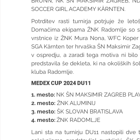
BRUNN, NK ŠN MAKSIMIR ZAGREB, ND 
SOCCER GIRL ACADEMY KÄRNTEN.
Potrditev rasti turnirja potrjuje že leto
Domačima ekipama ŽNK Radomlje so se na
vrstnice iz ŽNK Mura Nona, WFC Koper Ob
SGA Kärnten ter hrvaška ŠN Maksimir Zagre
v ospredju, a zaradi tega motiva ni bil
predstavila še dekleta, ki na okoliških
kluba Radomlje. 
MEDEX CUP 2024 DU11
1. mesto: 
NK ŠN MAKSIMIR ZAGREB PLAV
2. 
mesto:
 ŽNK ALUMINIJ
3. mesto:
 ŠK SLOVAN BRATISLAVA
4. mesto: 
ŽNK RADOMLJE
Lani sta na turnirju DU11 nastopili dve 