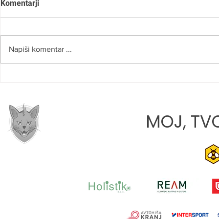
Komentarji
Napiši komentar ...
ROBERT NAJDENOV:
LANA TATA
»VERJAMEM, DA SMO NA
DEBIJU: »M
PRAVI POTI«
PRIHODNOS
MOJ, TVO