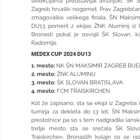
selekcijama predstavljal avstrijski, ŠK
Zagreb hrvaški nogomet. Prav Zagrebčanke
zmagovalke velikega finala, ŠN Maksimir
DU13 pomeril z ekipo ŽNK Aluminij iz Ki
Bronasti pokal je osvojil ŠK Slovan, 
Radomlje.  
MEDEX CUP 2024 DU13
1. mesto: 
NK ŠN MAKSIMIR ZAGREB BIJE
2. 
mesto:
 ŽNK ALUMINIJ
3. mesto:
 ŠK SLOVAN BRATISLAVA
4. mesto: 
FCM TRAISKIRCHEN
Kot že zapisano, sta se ekipi iz Zagreba 
turnirja za dekleta do 13 let. ŠN Maksim
prestolnice pa so s tem nadgradile lansko
tretje mesto sta se srečala ŠK Slovan
Traiskirchen. Bronastih kolajn so se raz