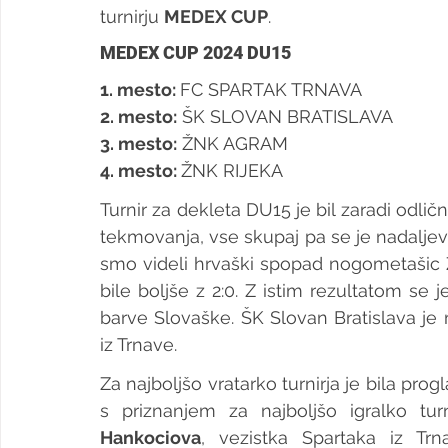
turnirju 
MEDEX CUP
.
MEDEX CUP 2024 DU15
1. mesto: 
FC SPARTAK TRNAVA
2. 
mesto:
 ŠK SLOVAN BRATISLAVA
3. mesto:
 ŽNK AGRAM
4. mesto: 
ŽNK RIJEKA
Turnir za dekleta DU15 je bil zaradi odli
tekmovanja, vse skupaj pa se je nadaljeval
smo videli hrvaški spopad nogometašic 
bile boljše z 2:0. Z istim rezultatom se je
barve Slovaške. ŠK Slovan Bratislava je
iz Trnave.
Za najboljšo vratarko turnirja je bila pr
s priznanjem za najboljšo igralko tu
Hankociova
, vezistka Spartaka iz Trn