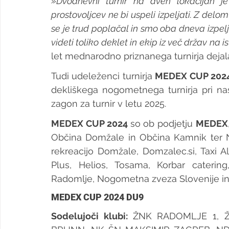
»Dvodnevni turnir na dveh lokacijah je 
prostovoljcev ne bi uspeli izpeljati. Z delom
se je trud poplačal in smo oba dneva izpelj
videti toliko deklet in ekip iz več držav na i
let mednarodno priznanega turnirja dejal
Tudi udeleženci turnirja 
MEDEX CUP 2024
dekliškega nogometnega turnirja pri nas
zagon za turnir v letu 2025.
MEDEX CUP 2024 
so ob podjetju 
MEDEX
Občina Domžale in Občina Kamnik ter NL
rekreacijo Domžale, Domzalec.si, Taxi Alm
Plus, Helios, Tosama, Korbar catering
Radomlje, Nogometna zveza Slovenije in š
MEDEX CUP 2024 DU9
Sodelujoči klubi: 
ŽNK RADOMLJE 1, 