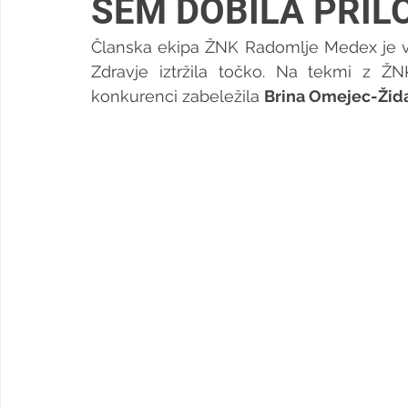
SEM DOBILA PRIL
Članska ekipa ŽNK Radomlje Medex je v
Zdravje iztržila točko. Na tekmi z ŽN
konkurenci zabeležila 
Brina Omejec-Žid