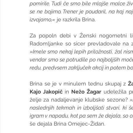
pomirile. Tudi če smo bile mlajše malce živ
se ne bojimo. Trener je poudaril, na kaj na
izvajamo,«
 je razkrila Brina.
Za popoln debi v Ženski nogometni ligi
»Imele smo nekaj lepih priložnosti, žal nismo
vendar smo se potrudile po najboljših močeh.
redu, predvsem zaključek akcij in potem bo
Brina se je v minulem tednu skupaj z 
Ž
Kajo Jakopič 
in 
Nežo Žagar
 udeležila 
želje za nadaljevanje klubske sezone? 
»
naslednjih tekmah in izboljšati stvari, ki 
igram v napadu, kot pa sem že dejala, so ob
še dejala Brina Omejec-Židan.