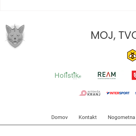
SLOVO OD 
JONA JAVORIČ: »CILJ VSAKE
TEKME JE, DA Z EKIPO
RASTEMO«
MOJ, TVO
Domov Kontakt Nogomet