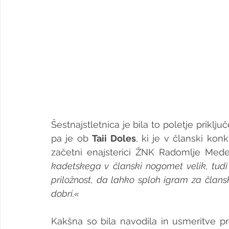
Šestnajstletnica je bila to poletje prikl
pa je ob 
Taii Doles
, ki je v članski konk
začetni enajsterici ŽNK Radomlje Mede
kadetskega v članski nogomet velik, tudi
priložnost, da lahko sploh igram za član
dobri.«
Kakšna so bila navodila in usmeritve 