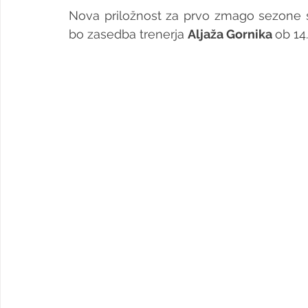
Nova priložnost za prvo zmago sezone se
bo zasedba trenerja 
Aljaža Gornika 
ob 14