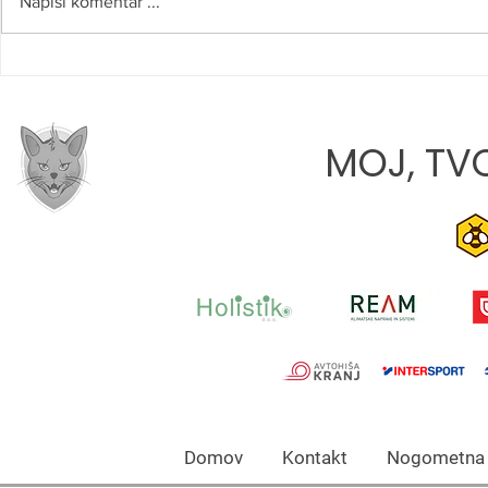
Napiši komentar ...
VIDEO: V NOVO SEZONO Z
JONA JAVOR
ZMAGO
TEKME JE, 
RASTEMO«
MOJ, TVO
Domov Kontakt Nogomet