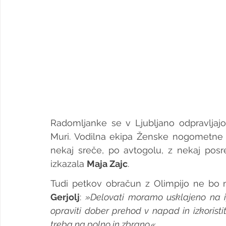
Radomljanke se v Ljubljano odpravljajo 
Muri. Vodilna ekipa Ženske nogometne li
nekaj sreče, po avtogolu, z nekaj pos
izkazala 
Maja Zajc
.
Tudi petkov obračun z Olimpijo ne bo 
Gerjolj
: 
»Delovati moramo usklajeno na ig
opraviti dober prehod v napad in izkoristit
treba na polno in zbrano.«