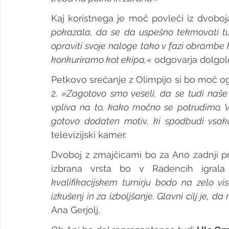
Kaj koristnega je moč povleči iz dvobo
pokazala, da se da uspešno tekmovati tu
opraviti svoje naloge tako v fazi obrambe 
konkuriramo kot ekipa,«
 odgovarja dolgol
Petkovo srečanje z Olimpijo si bo moč ogle
2. 
»Zagotovo smo veseli, da se tudi naše 
vpliva na to, kako močno se potrudimo. 
gotovo dodaten motiv, ki spodbudi vsak
televizijski kamer.
Dvoboj z zmajčicami bo za Ano zadnji p
izbrana vrsta bo v Radencih igrala
kvalifikacijskem turnirju bodo na zelo vis
izkušenj in za izboljšanje. Glavni cilj je,
Ana Gerjolj.