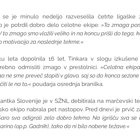
e je minulo nedeljo razveselila četrte ligaške 
 je potrdil dobro delo celotne ekipe: 
»Ta zmaga pome
 to zmago smo vložili veliko in na koncu prišli do tega, kar
 motivacijo za naslednje tekme.«
u leta dopolnila 16 let, Tinkara v slogu izkušene
rebno odmisliti zmago v prestolnici. 
»Celotna ekipa 
ne sme preveč stopiti v glavo, saj so do konca sezone še
ti le na to,« 
poudarja osrednja branilka. 
ntka Slovenije je v SŽNL debitirala na marčevski tek
sko ekipo nabrala pet nastopov. Pred dnevi je prvič za
aro sva odigrali zelo dobro tekmo. Na igrišču sva se 
tarino (op.p. Gadnik), tako da ni bilo nobene težave.«