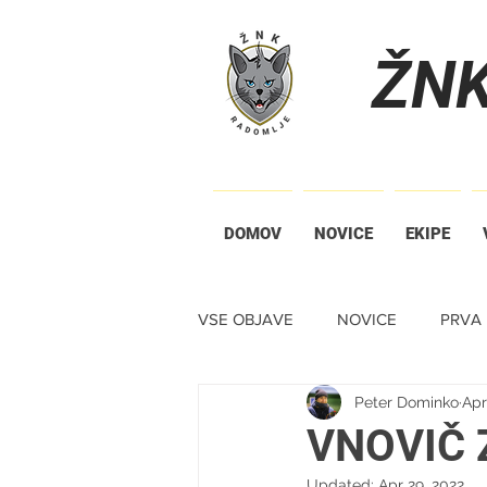
ŽN
DOMOV
NOVICE
EKIPE
VSE OBJAVE
NOVICE
PRVA 
Peter Dominko
Apr
TIHA DRAŽBA
VNOVIČ 
Updated:
Apr 29, 2022