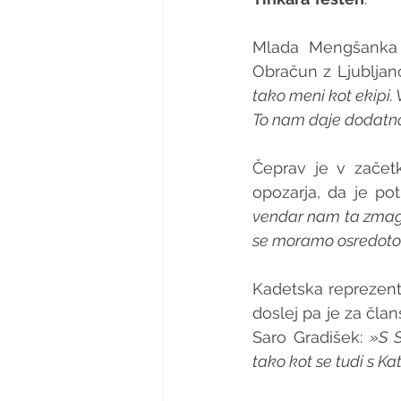
Mlada Mengšanka s
Obračun z Ljubljano
tako meni kot ekipi. V
To nam daje dodatno
Čeprav je v začetk
opozarja, da je pot
vendar nam ta zmaga 
se moramo osredotoči
Kadetska reprezenta
doslej pa je za član
Saro Gradišek: 
»S S
tako kot se tudi s Ka