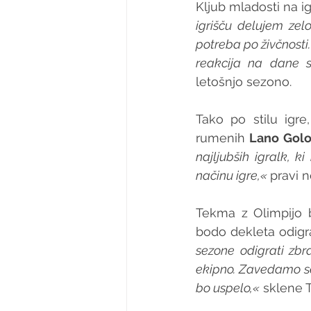
Kljub mladosti na ig
igrišču delujem zel
potreba po živčnosti
reakcija na dane si
letošnjo sezono.
Tako po stilu igr
rumenih 
Lano Gol
najljubših igralk, 
načinu igre,« 
pravi n
Tekma z Olimpijo 
bodo dekleta odigral
sezone odigrati zbr
ekipno. Zavedamo se
bo uspelo,«
 sklene 