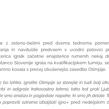
e z zeleno-belimi pred dvema tednoma pomerile
nja in navdušile predvsem v uvodni polovici pr
terica igralk začetne enajsterice rumenih nekaj d
mno kosala s precej izkušenejšo zasedbo Olimpije. 
bo lahka, igralke Olimpije so starejše in tudi bolj iz
bi in odigrale kakovostno tekmo, tako kot proti Ljublj
le smo analizo in pogledale napake, ki smo jih delale.
popraviti oziroma izboljšati igro,«