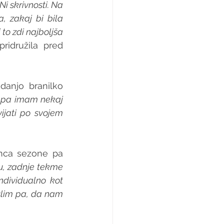
Ni skrivnosti. Na 
, zakaj bi bila 
o zdi najboljša 
idružila pred 
anjo branilko 
 pa imam nekaj 
ijati po svojem 
nca sezone pa 
u, zadnje tekme 
dividualno kot 
lim pa, da nam 