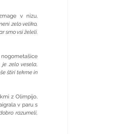
zmage v nizu. 
ni zelo veliko, 
 smo vsi želeli. 
 nogometašice 
je zelo vesela, 
 štiri tekme in 
mi z Olimpijo, 
igrala v paru s 
dobro razumeli, 