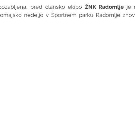
pozabljena, pred člansko ekipo 
ŽNK Radomlje 
je 
rvomajsko nedeljo v Športnem parku Radomlje znov