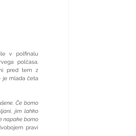
 v polfinalu 
vega polčasa. 
ni pred tem z 
mladinsko reprezentanco Slovenije igrala na kvalifikacijskem turnirju, se je mlada četa 
kušene. Če bomo 
ani, jim lahko 
 Te napake bomo 
 pred nedeljskim dvobojem pravi 