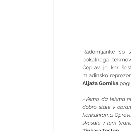
Radomljanke so s
pokalnega tekmova
Čeprav je kar šes
Aljaža Gornika 
pogu
»Vemo, da tekma ne 
dobro stale v obram
konkuriramo. Opravi
skušale v tem tednu 
Tinkara Testen
. 