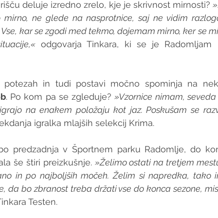
rišču deluje izredno zrelo, kje je skrivnost mirnosti? 
»
o mirno, ne glede na nasprotnice, saj ne vidim razloga
. Vse, kar se zgodi med tekmo, dojemam mirno, ker se mi t
tuacije,«
 odgovarja Tinkara, ki se je Radomljam pr
e, potezah in tudi postavi močno spominja na nekd
ob
. Po kom pa se zgleduje? 
»Vzornice nimam, seveda
ki igrajo na enakem položaju kot jaz. Poskušam se razv
ekdanja igralka mlajših selekcij Krima.
bo predzadnja v Športnem parku Radomlje, do ko
a še štiri preizkušnje. 
»Želimo ostati na tretjem mest
ano in po najboljših močeh. Želim si napredka, tako in
, da bo zbranost treba držati vse do konca sezone, mis
Tinkara Testen.