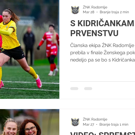
ŽNK Radomlje
Mar 28
Branje traja 2 min
S KIDRIČANKAMI
PRVENSTVU
Članska ekipa ŽNK Radomlje
prebila v finale Ženskega po
nedeljo pa se bo s Kidričanka
kroga Ženske nogometne lige 
Aluminiju se pripravljamo re
cilj je jasen – osvojiti tri to
ostati moramo disciplinirane, 
izkoristiti vsako priložnost, k
gostovanje v Kidričevem na
ŽNK Radomlje
Mar 27
Branje traja 1 min