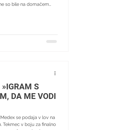
ne so bile na domačem
Dvoboj Radomljank in
lno noto, saj je Ženski
aljeval z zbiranjem
e želi po bitki z levkemijo
 Pobudi Pomlad za Laro se
ičevega, Tjaša Jakop Jasenc ,
 »IGRAM S
M, DA ME VODI
Medex se podaja v lov na
n. Tekmec v boju za finalno