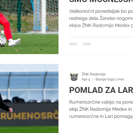
Velikonočni ponedeljek bo p
rednega dela Ženske nogomet
ekipa ŽNK Radomlje Medex p
igrišču Športnega parka Rad
Olimpijo. Rumenosrčne se v 2
sezone podajajo s 15 zmagami
gostiteljic pred tekmo z Ljub
Radomljanke želijo redni del p
točkami. To je v napovednik
ŽNK Radomlje
potrdila tudi I
Apr 4
Branje traja 1 min
POMLAD ZA LA
Rumenosrčne vabijo na pone
ekip ŽNK Radomlje Medex in 
rumenosrčne in Lari pomagaj
nogometne zelenice! Dvanajs
zaradi levkemije zapustiti no