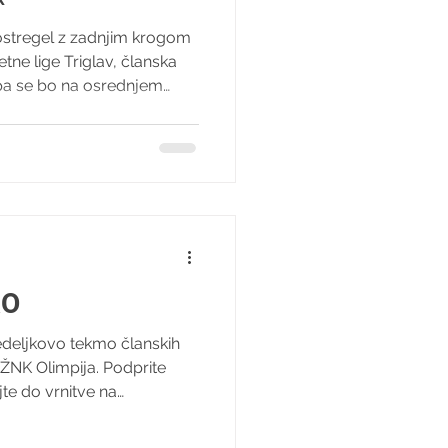
ostregel z zadnjim krogom
ne lige Triglav, članska
a se bo na osrednjem
omlje pomerila z ŽNK
0. ligaško preizkušnjo te
 in 47 točkami, cilj
ljančankami pa je jasen.
rvenstva zaključiti s 50
u ponedeljkovega obračuna
RO
deljkovo tekmo članskih
ŽNK Olimpija. Podprite
te do vrnitve na
tletna Lara je morala
gometne zelenice, zdaj pa