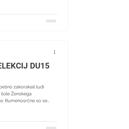
no rehabilitacijo vrnila na
težke bitke z boleznijo v
zdaj pa želimo to podporo
 pri njenem dokončnem
LEKCIJ DU15
ešno zakorakali tudi
ke šole Ženskega
e. Rumenosrčne so se
 zmage v Ligi DU15 in
o tekmo v nadaljevanju
a selekcija ŽNK Radomlje
omačem igrišču premagale