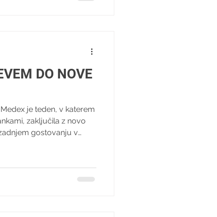
 in tretje ekipe vzhodne
i odločila Mia Džafić . Za
ga pr
ČEVEM DO NOVE
Medex je teden, v katerem
ankami, zaključila z novo
zadnjem gostovanju v
 osem zadetkov. Matej
 pokalni zmagi premešal
 mlajših deklet hitro
titeljice tekme so napade
inute, ko je po kotu Jordan
 V 24. minuti je povratno