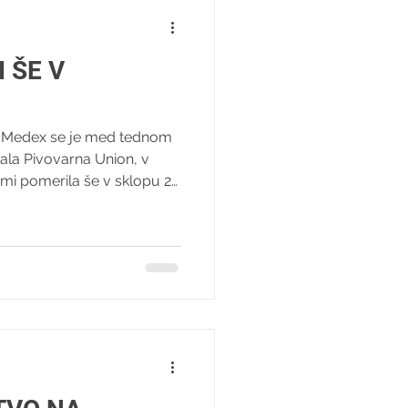
 ŠE V
 Medex se je med tednom
kala Pivovarna Union, v
mi pomerila še v sklopu 21.
Triglav. »Na tekmo proti
sno in osredotočeno. Naš
čke. Verjamemo v svojo igro,
odigrati svojo igro in
i se nam ponudi,« je ligaško
povedala mlada T