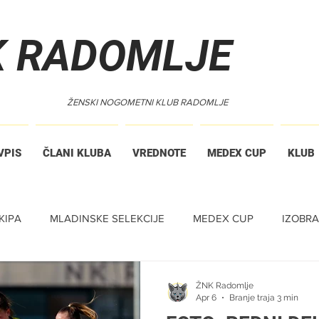
K RADOMLJE
ŽENSKI NOGOMETNI KLUB RADOMLJE
VPIS
ČLANI KLUBA
VREDNOTE
MEDEX CUP
KLUB
KIPA
MLADINSKE SELEKCIJE
MEDEX CUP
IZOBR
ŽNK Radomlje
Apr 6
Branje traja 3 min