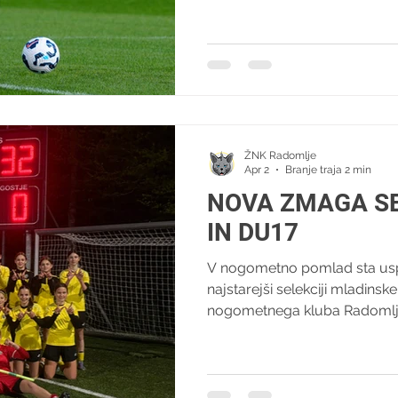
znova sanja, da bi se z ustrez
igrišče med soigralke. V času 
klubu nismo pozabili nanjo, 
okrepiti z dodatno pomočjo
okrevanju. Žensk
ŽNK Radomlje
Apr 2
Branje traja 2 min
NOVA ZMAGA SE
IN DU17
V nogometno pomlad sta usp
najstarejši selekciji mladins
nogometnega kluba Radomlj
med tednom razveselile nove
DU17. V sredo je prvo domač
državnega prvenstva odigral
DU15. Rumenosrčne so na d