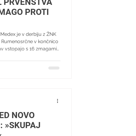
EL PRVENSTVA
ZMAGO PROTI
Medex je v derbiju z ŽNK
g. Rumenosrčne v končnico
av vstopajo s 16 zmagami
unu. V sončnih Radomljah
. V četrti minuti je z
ša Osojnik , Iva Kocijan pa
titeljice tekme so odgovorile
Omerzu je najprej priigrala
išča, nato p
RED NOVO
: »SKUPAJ
«