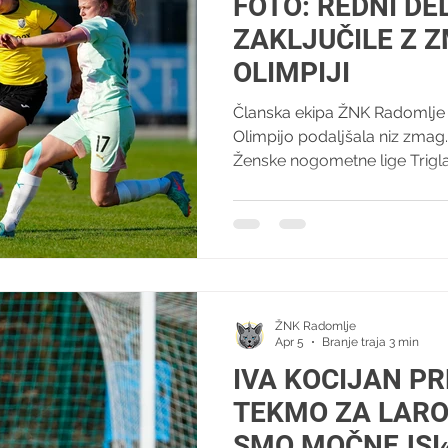
FOTO: REDNI D
ZAKLJUČILE Z 
OLIMPIJI
Članska ekipa ŽNK Radomlje 
Olimpijo podaljšala niz zma
Ženske nogometne lige Trigl
in 50 točkami na svojem rač
so prve zapretile Ljubljančanke
desne strani igrišča merila Ma
se ni pustila presenetiti. Gos
ob koncu devete minute. Ula 
prosti strel z desne strani igr
ŽNK Radomlje
Apr 5
Branje traja 3 min
IVA KOCIJAN P
TEKMO ZA LARO
SMO MOČNEJSI