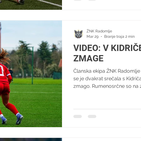
ŽNK Muro Nono. Dvoboj druge
skupine je z golom v 58. minut
konec rednega dela državne
ŽNK Radomlje
Mar 29
Branje traja 2 min
VIDEO: V KIDRI
ZMAGE
Članska ekipa ŽNK Radomlje 
se je dvakrat srečala s Kidrič
zmago. Rumenosrčne so na 
rednem delu sezone dosegle
Rožič Mavrič je po četrtkovi
enajsterico, a je tudi zasedba
zagospodarila na igrišču. Gos
Radomljank odbijale do 19. m
Schaefer zadela Bineta Seck .
podajo