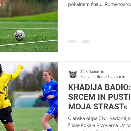
pokalnem finalu. Rumenosrč
igrišču boljše od Kidričank. 
Kidričank je imel tudi dobrode
nogometni klub Radomlje nad
sredstev za 12-letno Laro, ki s
vrniti na nogometne zelenice.
je pridružil tudi klub iz Kidr
kapetanka Ž
ŽNK Radomlje
Mar 25
Branje traja 2 min
KHADIJA BADIO:
SRCEM IN PUSTI
MOJA STRAST«
Članska ekipa ŽNK Radomlje 
finale Pokala Pivovarna Unio