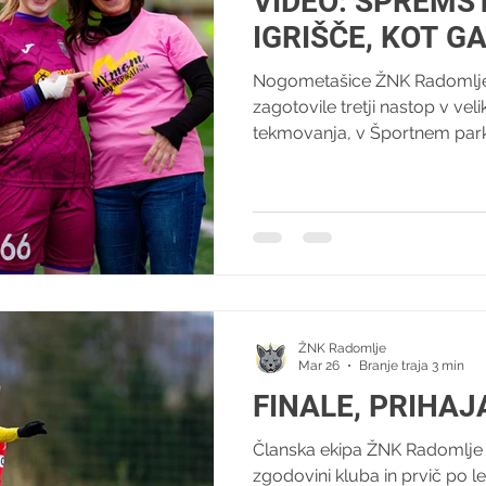
VIDEO: SPREMS
IGRIŠČE, KOT GA
Nogometašice ŽNK Radomlje 
zagotovile tretji nastop v ve
tekmovanja, v Športnem park
prešerno že pred začetkom p
Kidričankami. Vodstvo kluba j
ŽNK Radomlje Medex pred p
materinskem dnevu, presenet
spremstvom na igrišče - ob 
njihove najzvestejše in najs
»Skupni koraki na igrišče, stis
ŽNK Radomlje
Mar 26
Branje traja 3 min
FINALE, PRIHA
Članska ekipa ŽNK Radomlje 
zgodovini kluba in prvič po le