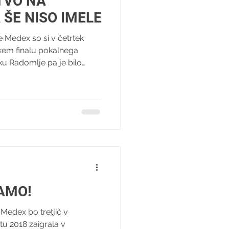
TVO NA
 ŠE NISO IMELE
Medex so si v četrtek
likem finalu pokalnega
u Radomlje pa je bilo
olfinalne tekme s
e igralke članske ekipe
okalno tekmo, prvo po
ilo s prav posebnim
nogometašicah so stale
rčnejše podpornice, mame!
k ro
JAMO!
Medex bo tretjič v
tu 2018 zaigrala v